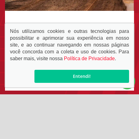
QUER UM ATENDIMENTO
Nós utilizamos cookies e outras tecnologias para
PERSONALIZADO?
possibilitar e aprimorar sua experiência em nosso
site, e ao continuar navegando em nossas páginas
Fale diretamente com um de nossos
você concorda com a coleta e uso de cookies. Para
consultores via WhatsApp.
saber mais, visite nossa
Política de Privacidade
.
Falar por Whatsapp
Entendi!
SIGA-NOS: