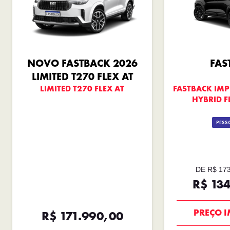
NOVO FASTBACK 2026
FAS
LIMITED T270 FLEX AT
LIMITED T270 FLEX AT
FASTBACK IMP
HYBRID F
PESSO
DE R$ 17
R$ 13
OPORT
R$ 171.990,00
PREÇO I