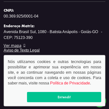
CNPJ:
00.369.925/0001-04
Endereço Matriz:
Avenida Brasil Sul, 1080 - Batista Anápolis - Goiás-GO
-
CEP: 75123-390
Ver mapa
Aviso de Texto Legal
Nós utilizamos cookies e outras tecnologias para
possibilitar e aprimorar sua experiência em nosso
site, e ao continuar navegando em nossas páginas
você concorda com a coleta e uso de cookies. Para
© Copyright 2026
saber mais, visite nossa
Política de Privacidade
.
AutoForce - Todos os direitos reservados.
Política de
privacidade.
Entendi!