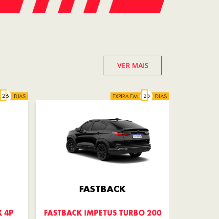
VER MAIS
DIAS
EXPIRA EM
DIAS
FASTBACK
X 4P
FASTBACK IMPETUS TURBO 200
FASTBAC