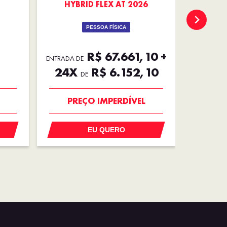
HYBRID FLEX AT 2026
HYB
PESSOA FÍSICA
R$ 67.661,10 +
ENTRADA DE
24X
R$ 6.152,10
R$
DE
OPORTUNIDADE
PREÇO IMPERDÍVEL
EU QUERO